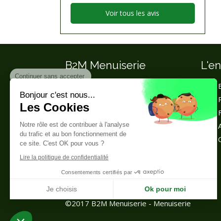
Voir tous les avis
B2M Menuiserie
L'en
Continuer sans accepter
© B2M Menuiserie Saint-Savin
Bonjour c'est nous...
Menuiserie Vienne (86)
Les Cookies
Expert en menuiserie,
aménagement de cuisine,
Notre rôle est de contribuer à l'analyse
fabrication d'escalier sur mesure,
du trafic et au bon fonctionnement de
aménagement de salle de bain,
ce site. C'est OK pour vous ?
installation de menuiseries
Lire la politique de confidentialité
extérieures intérieures,
Consentements certifiés par
aménagement de dressing, pose
de parquet ...
Je choisis
Ok pour moi
©2017 B2M Menuiserie - Menuiserie
Plateforme de Gestion du Consentement : Personnalisez vos Options
Axeptio consent
Notre plateforme vous permet d'adapter et de gérer vos paramètres de confidentialité, en ga