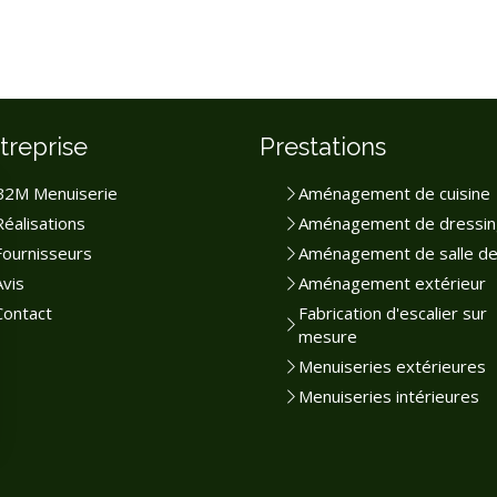
treprise
Prestations
B2M Menuiserie
Aménagement de cuisine
Réalisations
Aménagement de dressin
Fournisseurs
Aménagement de salle de
Avis
Aménagement extérieur
Contact
Fabrication d'escalier sur
mesure
Menuiseries extérieures
Menuiseries intérieures
rantissant la conformité avec les réglementations. Personnalisez vos préférences pour contrôler 