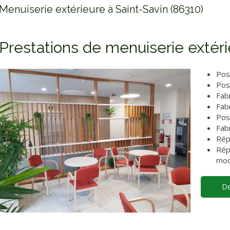
Menuiserie extérieure à Saint-Savin (86310)
Prestations de menuiserie extér
Pos
Pos
Fab
Fab
Pos
Fab
Rép
Rép
mod
De