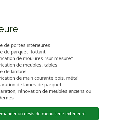
ieure
e de portes intérieures
e de parquet flottant
rication de moulures "sur mesure"
rication de meubles, tables
e de lambris
rication de main courante bois, métal
aration de lames de parquet
aration, rénovation de meubles anciens ou
ernes
mander un devis de menuiserie extérieure